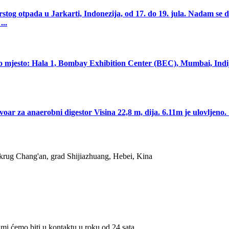
stog otpada u Jarkarti, Indonezija, od 17. do 19. jula. Nadam se d
...
beno mjesto: Hala 1, Bombay Exhibition Center (BEC), Mumbai, I
oar za anaerobni digestor Visina 22,8 m, dija. 6.11m je ulovljen
okrug Chang'an, grad Shijiazhuang, Hebei, Kina
 mi ćemo biti u kontaktu u roku od 24 sata.