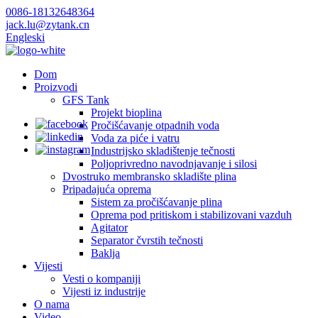
0086-18132648364
jack.lu@zytank.cn
Engleski
Dom
Proizvodi
GFS Tank
Projekt bioplina
Pročišćavanje otpadnih voda
Voda za piće i vatru
Industrijsko skladištenje tečnosti
Poljoprivredno navodnjavanje i silosi
Dvostruko membransko skladište plina
Pripadajuća oprema
Sistem za pročišćavanje plina
Oprema pod pritiskom i stabilizovani vazduh
Agitator
Separator čvrstih tečnosti
Baklja
Vijesti
Vesti o kompaniji
Vijesti iz industrije
O nama
Video