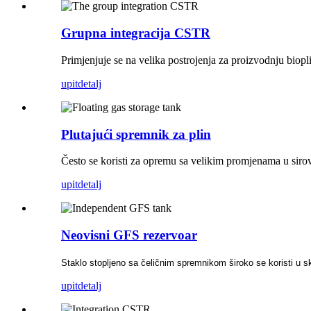
Grupna integracija CSTR
Primjenjuje se na velika postrojenja za proizvodnju bioplina
upit
detalj
Plutajući spremnik za plin
Često se koristi za opremu sa velikim promjenama u siro
upit
detalj
Neovisni GFS rezervoar
Staklo stopljeno sa čeličnim spremnikom široko se koristi u sk
upit
detalj