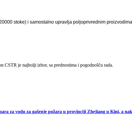
20000 stoke) i samostalno upravlja poljoprivrednim proizvodima
on CSTR je najbolji izbor, sa prednostima i pogodnošću rada.
ara za vodu za gašenje požara u provinciji Zhejiang u Kini, a na