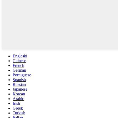
Engleski
Chinese
French
German
Portuguese
Spanish
Russian
Japanese
Korean
Arabic
Irish
Greek
Turkish
Italian