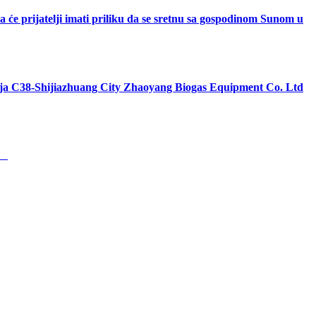
a će prijatelji imati priliku da se sretnu sa gospodinom Sunom u
ndija C38-Shijiazhuang City Zhaoyang Biogas Equipment Co. Ltd
o.