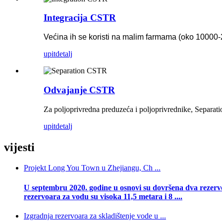
Integracija CSTR
Većina ih se koristi na malim farmama (oko 10000-
upit
detalj
Odvajanje CSTR
Za poljoprivredna preduzeća i poljoprivrednike, Separati
upit
detalj
vijesti
Projekt Long You Town u Zhejiangu, Ch ...
U septembru 2020. godine u osnovi su dovršena dva rezervo
rezervoara za vodu su visoka 11,5 metara i 8 ....
Izgradnja rezervoara za skladištenje vode u ...