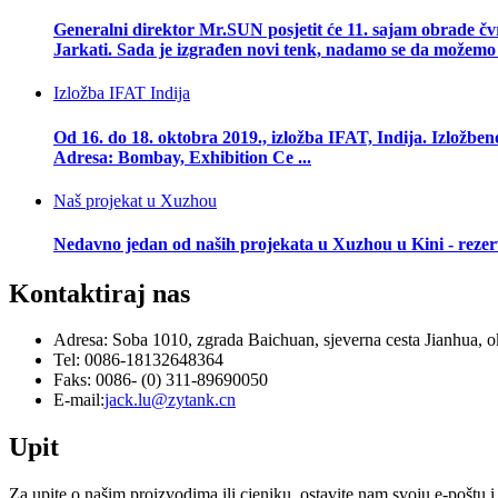
Generalni direktor Mr.SUN posjetit će 11. sajam obrade čvr
Jarkati. Sada je izgrađen novi tenk, nadamo se da možemo 
Izložba IFAT Indija
Od 16. do 18. oktobra 2019., izložba IFAT, Indija. Izlož
Adresa: Bombay, Exhibition Ce ...
Naš projekat u Xuzhou
Nedavno jedan od naših projekata u Xuzhou u Kini - rezerv
Kontaktiraj nas
Adresa: Soba 1010, zgrada Baichuan, sjeverna cesta Jianhua, 
Tel: 0086-18132648364
Faks: 0086- (0) 311-89690050
E-mail:
jack.lu@zytank.cn
Upit
Za upite o našim proizvodima ili cjeniku, ostavite nam svoju e-poštu i