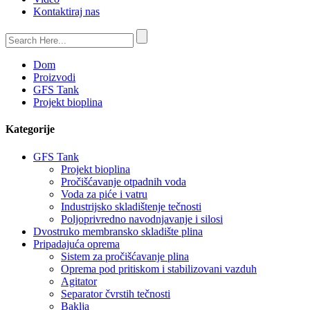
Kontaktiraj nas
Dom
Proizvodi
GFS Tank
Projekt bioplina
Kategorije
GFS Tank
Projekt bioplina
Pročišćavanje otpadnih voda
Voda za piće i vatru
Industrijsko skladištenje tečnosti
Poljoprivredno navodnjavanje i silosi
Dvostruko membransko skladište plina
Pripadajuća oprema
Sistem za pročišćavanje plina
Oprema pod pritiskom i stabilizovani vazduh
Agitator
Separator čvrstih tečnosti
Baklja